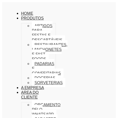
HOME
PRODUTOS
ARTIGOS
PARA
FESTAS E
DESCARTÁVEIS
RESTAURANTES,
LANCHONETES
E FAST
FOODS
PADARIAS
E
CONFEITARIAS
DOCERIAS
SORVETERIAS
A EMPRESA
AREA DO
CLIENTE
ORÇAMENTO
PELO
WHATSAPP