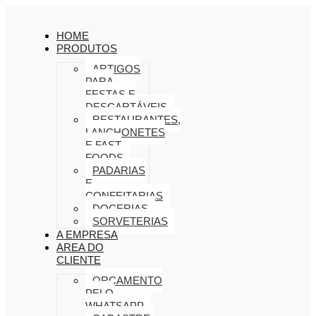
HOME
PRODUTOS
ARTIGOS
PARA
FESTAS E
DESCARTÁVEIS
RESTAURANTES,
LANCHONETES
E FAST
FOODS
PADARIAS
E
CONFEITARIAS
DOCERIAS
SORVETERIAS
A EMPRESA
AREA DO
CLIENTE
ORÇAMENTO
PELO
WHATSAPP