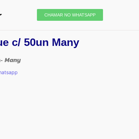
CHAMAR NO WHATSAPP
ue c/ 50un Many
Many
n-
hatsapp