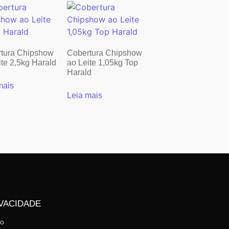
tura Chipshow
Cobertura Chipshow
ite 2,5kg Harald
ao Leite 1,05kg Top
Harald
mais
Leia mais
VACIDADE
mo