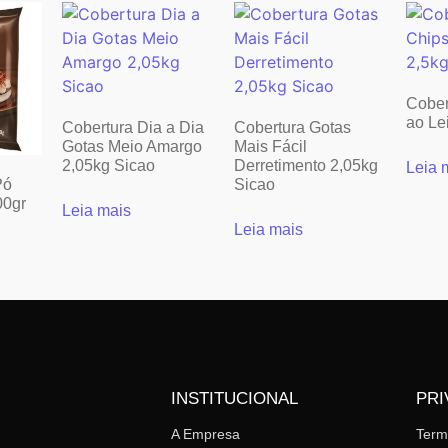
Cober
ao Le
Cobertura Dia a Dia
Cobertura Gotas
Gotas Meio Amargo
Mais Fácil
2,05kg Sicao
Derretimento 2,05kg
Leia 
Pó
Sicao
00gr
Leia mais
Leia mais
INSTITUCIONAL
PRI
A Empresa
Ter