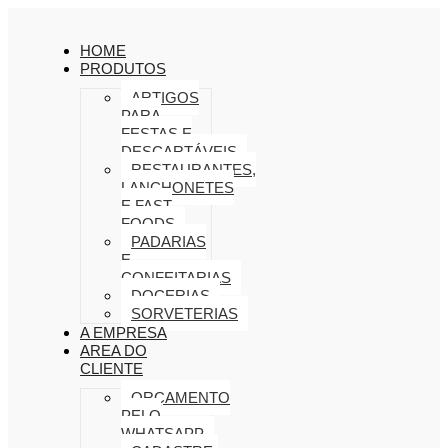
HOME
PRODUTOS
ARTIGOS
PARA
FESTAS E
DESCARTÁVEIS
RESTAURANTES,
LANCHONETES
E FAST
FOODS
PADARIAS
E
CONFEITARIAS
DOCERIAS
SORVETERIAS
A EMPRESA
AREA DO
CLIENTE
ORÇAMENTO
PELO
WHATSAPP