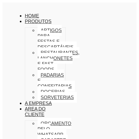
HOME
PRODUTOS
ARTIGOS
PARA
FESTAS E
DESCARTÁVEIS
RESTAURANTES,
LANCHONETES
E FAST
FOODS
PADARIAS
E
CONFEITARIAS
DOCERIAS
SORVETERIAS
A EMPRESA
AREA DO
CLIENTE
ORÇAMENTO
PELO
WHATSAPP