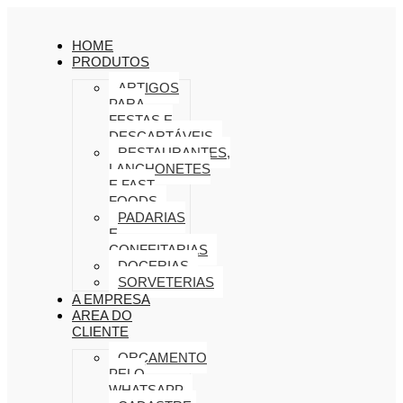
HOME
PRODUTOS
ARTIGOS
PARA
FESTAS E
DESCARTÁVEIS
RESTAURANTES,
LANCHONETES
E FAST
FOODS
PADARIAS
E
CONFEITARIAS
DOCERIAS
SORVETERIAS
A EMPRESA
AREA DO
CLIENTE
ORÇAMENTO
PELO
WHATSAPP