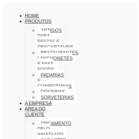
HOME
PRODUTOS
ARTIGOS
PARA
FESTAS E
DESCARTÁVEIS
RESTAURANTES,
LANCHONETES
E FAST
FOODS
PADARIAS
E
CONFEITARIAS
DOCERIAS
SORVETERIAS
A EMPRESA
AREA DO
CLIENTE
ORÇAMENTO
PELO
WHATSAPP