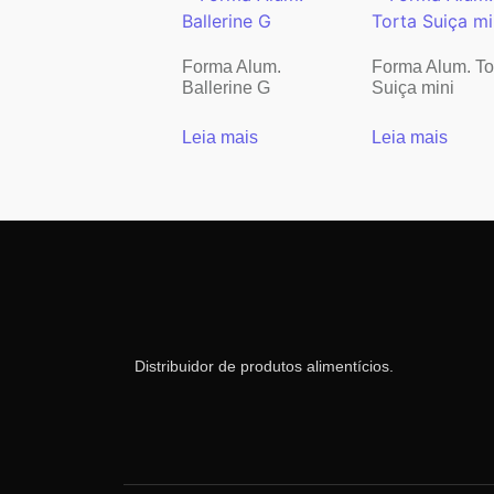
Forma Alum.
Forma Alum. To
Ballerine G
Suiça mini
Leia mais
Leia mais
Distribuidor de produtos alimentícios.