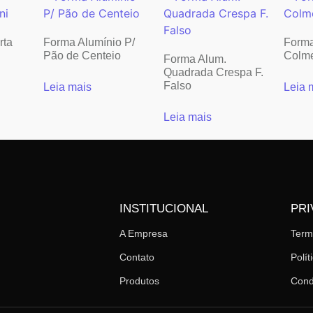
rta
Forma Alumínio P/
Forma
Pão de Centeio
Colm
Forma Alum.
Quadrada Crespa F.
Falso
Leia mais
Leia 
Leia mais
INSTITUCIONAL
PRI
A Empresa
Ter
Contato
Polít
Produtos
Cond