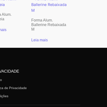
 Alum.
eia
Forma Alum.
Ballerine Rebaixada
M
mais
Leia mais
VACIDADE
mo
ica de Privacidade
ições