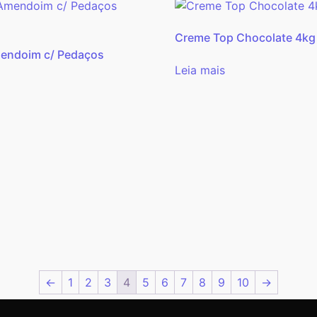
Creme Top Chocolate 4kg
endoim c/ Pedaços
Leia mais
←
1
2
3
4
5
6
7
8
9
10
→