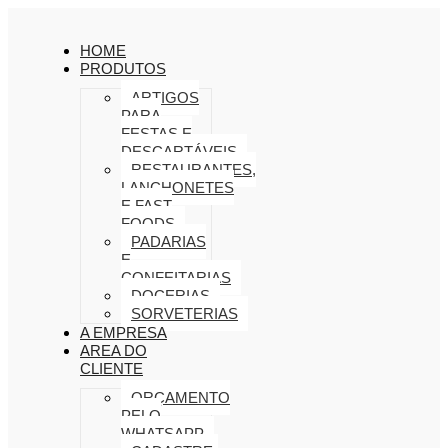
HOME
PRODUTOS
ARTIGOS
PARA
FESTAS E
DESCARTÁVEIS
RESTAURANTES,
LANCHONETES
E FAST
FOODS
PADARIAS
E
CONFEITARIAS
DOCERIAS
SORVETERIAS
A EMPRESA
AREA DO
CLIENTE
ORÇAMENTO
PELO
WHATSAPP