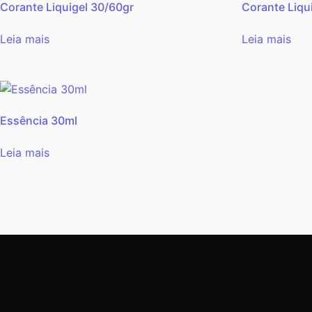
Corante Liquigel 30/60gr
Corante Liqu
Leia mais
Leia mais
Essência 30ml
Leia mais