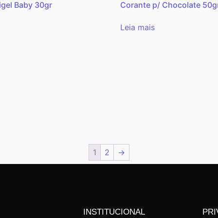
igel Baby 30gr
Corante p/ Chocolate 50g
Leia mais
1
2
→
INSTITUCIONAL
PRI