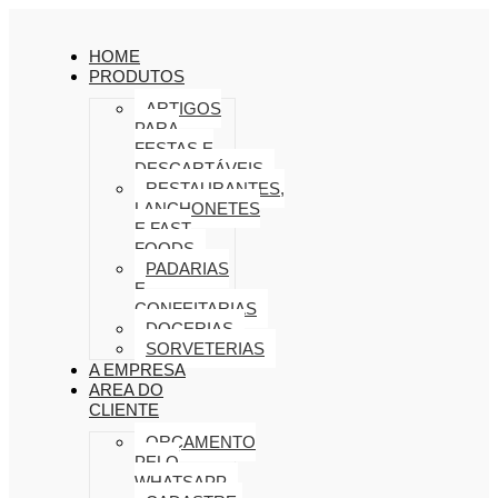
HOME
PRODUTOS
ARTIGOS
PARA
FESTAS E
DESCARTÁVEIS
RESTAURANTES,
LANCHONETES
E FAST
FOODS
PADARIAS
E
CONFEITARIAS
DOCERIAS
SORVETERIAS
A EMPRESA
AREA DO
CLIENTE
ORÇAMENTO
PELO
WHATSAPP