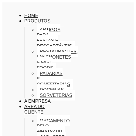
HOME
PRODUTOS
ARTIGOS
PARA
FESTAS E
DESCARTÁVEIS
RESTAURANTES,
LANCHONETES
E FAST
FOODS
PADARIAS
E
CONFEITARIAS
DOCERIAS
SORVETERIAS
A EMPRESA
AREA DO
CLIENTE
ORÇAMENTO
PELO
WHATSAPP