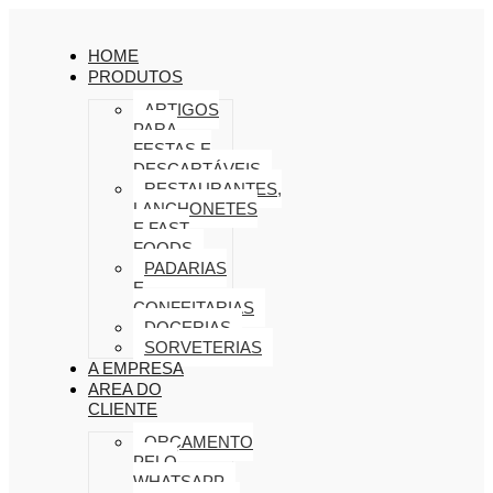
HOME
PRODUTOS
ARTIGOS
PARA
FESTAS E
DESCARTÁVEIS
RESTAURANTES,
LANCHONETES
E FAST
FOODS
PADARIAS
E
CONFEITARIAS
DOCERIAS
SORVETERIAS
A EMPRESA
AREA DO
CLIENTE
ORÇAMENTO
PELO
WHATSAPP