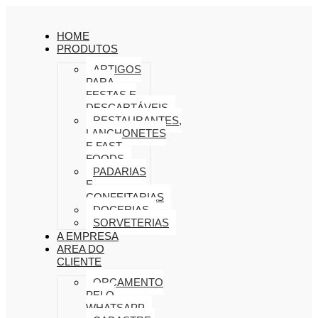
HOME
PRODUTOS
ARTIGOS
PARA
FESTAS E
DESCARTÁVEIS
RESTAURANTES,
LANCHONETES
E FAST
FOODS
PADARIAS
E
CONFEITARIAS
DOCERIAS
SORVETERIAS
A EMPRESA
AREA DO
CLIENTE
ORÇAMENTO
PELO
WHATSAPP