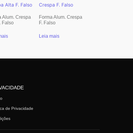
 Alum. Crespa
Forma Alum. Crespa
. Falso
F. Falso
mais
Leia mais
VACIDADE
mo
ica de Privacidade
ições