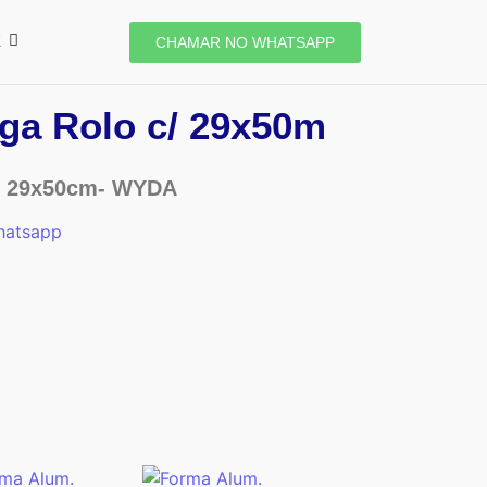
E
CHAMAR NO WHATSAPP
ga Rolo c/ 29x50m
c/ 29x50cm- WYDA
hatsapp