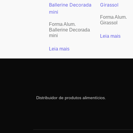
Forma Alum.
Girassol
Forma Alum.
Ballerine Decorada
mini
Leia mais
Leia mais
Distribuidor de produtos alimentícios.