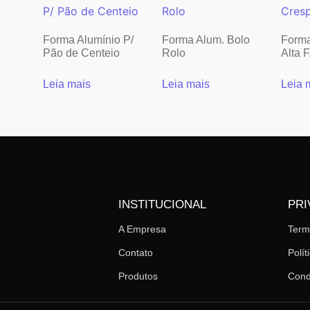
Forma Alumínio P/
Forma Alum. Bolo
Forma
Pão de Centeio
Rolo
Alta F
Leia mais
Leia mais
Leia 
INSTITUCIONAL
PRI
A Empresa
Ter
Contato
Polít
Produtos
Cond