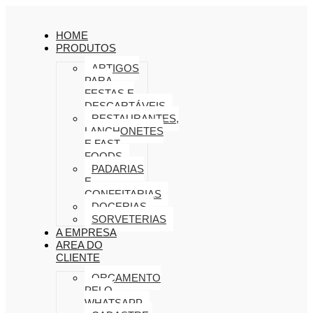
HOME
PRODUTOS
ARTIGOS
PARA
FESTAS E
DESCARTÁVEIS
RESTAURANTES,
LANCHONETES
E FAST
FOODS
PADARIAS
E
CONFEITARIAS
DOCERIAS
SORVETERIAS
A EMPRESA
AREA DO
CLIENTE
ORÇAMENTO
PELO
WHATSAPP