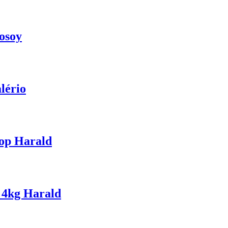
osoy
lério
Top Harald
 4kg Harald