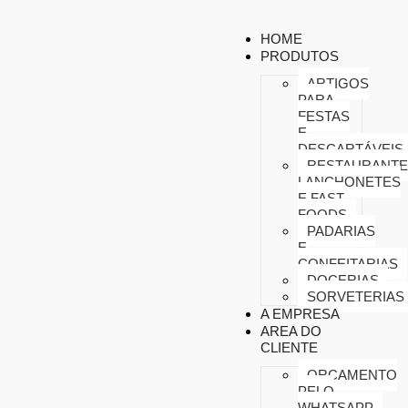
HOME
PRODUTOS
ARTIGOS
PARA
FESTAS
E
DESCARTÁVEIS
RESTAURANTE
LANCHONETES
E FAST
FOODS
PADARIAS
E
CONFEITARIAS
DOCERIAS
SORVETERIAS
A EMPRESA
AREA DO
CLIENTE
ORÇAMENTO
PELO
WHATSAPP