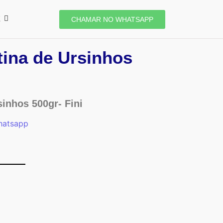
E
CHAMAR NO WHATSAPP
tina de Ursinhos
sinhos 500gr- Fini
hatsapp