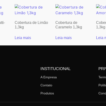
tti-
Cobertura de Limão
Cobertura de
Cober
1,3kg
Caramelo 1,3kg
1,3kg
Leia mais
Leia mais
Leia 
INSTITUCIONAL
PRI
A Empresa
Ter
Contato
Polít
Produtos
Cond