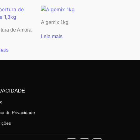
Algemix 1kg
tura de Amora
Leia mais
mais
VACIDADE
mo
ica de Privacidade
ições