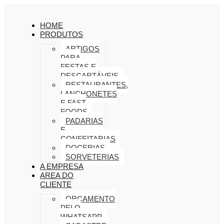
HOME
PRODUTOS
ARTIGOS
PARA
FESTAS E
DESCARTÁVEIS
RESTAURANTES,
LANCHONETES
E FAST
FOODS
PADARIAS
E
CONFEITARIAS
DOCERIAS
SORVETERIAS
A EMPRESA
AREA DO
CLIENTE
ORÇAMENTO
PELO
WHATSAPP