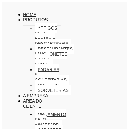
HOME
PRODUTOS
ARTIGOS
PARA
FESTAS E
DESCARTÁVEIS
RESTAURANTES,
LANCHONETES
E FAST
FOODS
PADARIAS
E
CONFEITARIAS
DOCERIAS
SORVETERIAS
A EMPRESA
AREA DO
CLIENTE
ORÇAMENTO
PELO
WHATSAPP