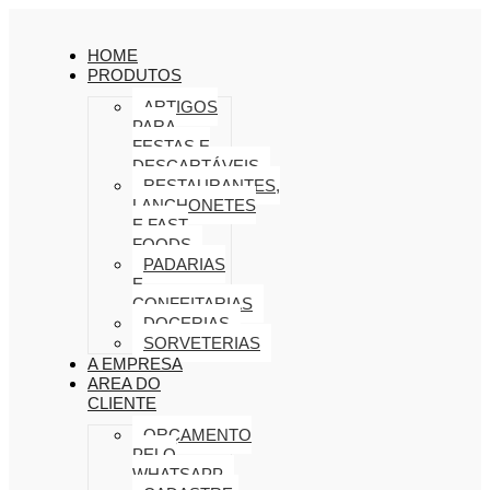
HOME
PRODUTOS
ARTIGOS
PARA
FESTAS E
DESCARTÁVEIS
RESTAURANTES,
LANCHONETES
E FAST
FOODS
PADARIAS
E
CONFEITARIAS
DOCERIAS
SORVETERIAS
A EMPRESA
AREA DO
CLIENTE
ORÇAMENTO
PELO
WHATSAPP