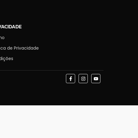
VACIDADE
mo
tica de Privacidade
dições