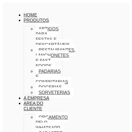
HOME
PRODUTOS
ARTIGOS
PARA
FESTAS E
DESCARTÁVEIS
RESTAURANTES,
LANCHONETES
E FAST
FOODS
PADARIAS
E
CONFEITARIAS
DOCERIAS
SORVETERIAS
A EMPRESA
AREA DO
CLIENTE
ORÇAMENTO
PELO
WHATSAPP