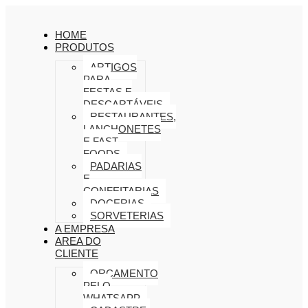
HOME
PRODUTOS
ARTIGOS
PARA
FESTAS E
DESCARTÁVEIS
RESTAURANTES,
LANCHONETES
E FAST
FOODS
PADARIAS
E
CONFEITARIAS
DOCERIAS
SORVETERIAS
A EMPRESA
AREA DO
CLIENTE
ORÇAMENTO
PELO
WHATSAPP