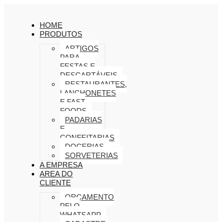
HOME
PRODUTOS
ARTIGOS
PARA
FESTAS E
DESCARTÁVEIS
RESTAURANTES,
LANCHONETES
E FAST
FOODS
PADARIAS
E
CONFEITARIAS
DOCERIAS
SORVETERIAS
A EMPRESA
AREA DO
CLIENTE
ORÇAMENTO
PELO
WHATSAPP