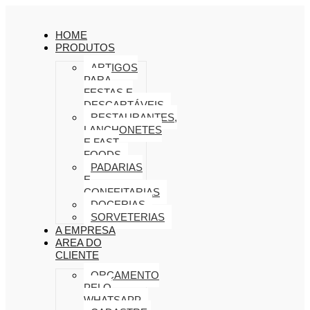
HOME
PRODUTOS
ARTIGOS
PARA
FESTAS E
DESCARTÁVEIS
RESTAURANTES,
LANCHONETES
E FAST
FOODS
PADARIAS
E
CONFEITARIAS
DOCERIAS
SORVETERIAS
A EMPRESA
AREA DO
CLIENTE
ORÇAMENTO
PELO
WHATSAPP