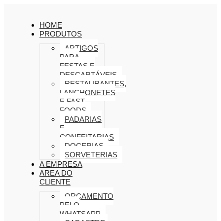
HOME
PRODUTOS
ARTIGOS
PARA
FESTAS E
DESCARTÁVEIS
RESTAURANTES,
LANCHONETES
E FAST
FOODS
PADARIAS
E
CONFEITARIAS
DOCERIAS
SORVETERIAS
A EMPRESA
AREA DO
CLIENTE
ORÇAMENTO
PELO
WHATSAPP