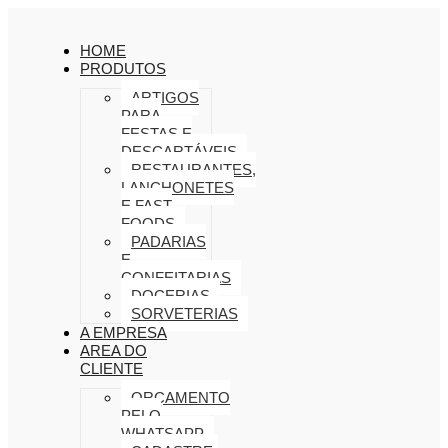
HOME
PRODUTOS
ARTIGOS
PARA
FESTAS E
DESCARTÁVEIS
RESTAURANTES,
LANCHONETES
E FAST
FOODS
PADARIAS
E
CONFEITARIAS
DOCERIAS
SORVETERIAS
A EMPRESA
AREA DO
CLIENTE
ORÇAMENTO
PELO
WHATSAPP