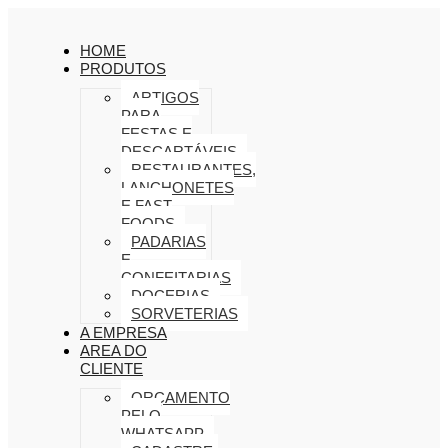
HOME
PRODUTOS
ARTIGOS
PARA
FESTAS E
DESCARTÁVEIS
RESTAURANTES,
LANCHONETES
E FAST
FOODS
PADARIAS
E
CONFEITARIAS
DOCERIAS
SORVETERIAS
A EMPRESA
AREA DO
CLIENTE
ORÇAMENTO
PELO
WHATSAPP