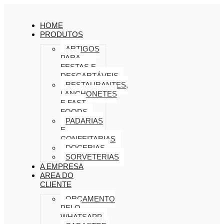
HOME
PRODUTOS
ARTIGOS
PARA
FESTAS E
DESCARTÁVEIS
RESTAURANTES,
LANCHONETES
E FAST
FOODS
PADARIAS
E
CONFEITARIAS
DOCERIAS
SORVETERIAS
A EMPRESA
AREA DO
CLIENTE
ORÇAMENTO
PELO
WHATSAPP