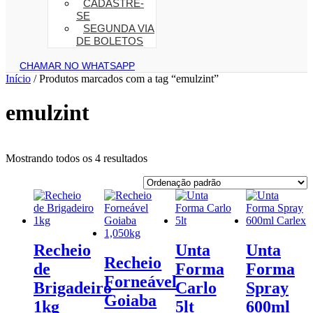
CADASTRE-
SE
SEGUNDA VIA
DE BOLETOS
CHAMAR NO WHATSAPP
Início
/ Produtos marcados com a tag “emulzint”
emulzint
Mostrando todos os 4 resultados
Recheio
Unta
Unta
Recheio
de
Forma
Forma
Forneável
Brigadeiro
Carlo
Spray
Goiaba
1kg
5lt
600ml