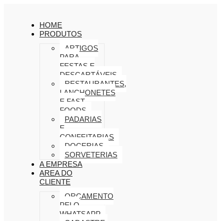
HOME
PRODUTOS
ARTIGOS
PARA
FESTAS E
DESCARTÁVEIS
RESTAURANTES,
LANCHONETES
E FAST
FOODS
PADARIAS
E
CONFEITARIAS
DOCERIAS
SORVETERIAS
A EMPRESA
AREA DO
CLIENTE
ORÇAMENTO
PELO
WHATSAPP