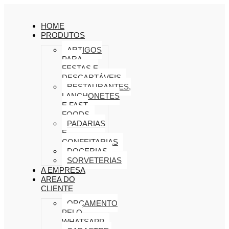
HOME
PRODUTOS
ARTIGOS
PARA
FESTAS E
DESCARTÁVEIS
RESTAURANTES,
LANCHONETES
E FAST
FOODS
PADARIAS
E
CONFEITARIAS
DOCERIAS
SORVETERIAS
A EMPRESA
AREA DO
CLIENTE
ORÇAMENTO
PELO
WHATSAPP