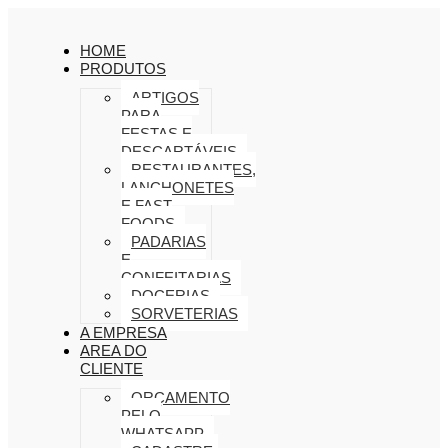
HOME
PRODUTOS
ARTIGOS
PARA
FESTAS E
DESCARTÁVEIS
RESTAURANTES,
LANCHONETES
E FAST
FOODS
PADARIAS
E
CONFEITARIAS
DOCERIAS
SORVETERIAS
A EMPRESA
AREA DO
CLIENTE
ORÇAMENTO
PELO
WHATSAPP