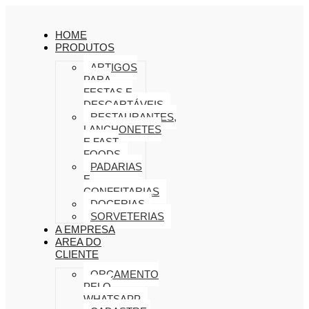
HOME
PRODUTOS
ARTIGOS
PARA
FESTAS E
DESCARTÁVEIS
RESTAURANTES,
LANCHONETES
E FAST
FOODS
PADARIAS
E
CONFEITARIAS
DOCERIAS
SORVETERIAS
A EMPRESA
AREA DO
CLIENTE
ORÇAMENTO
PELO
WHATSAPP