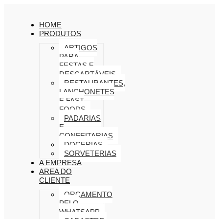
HOME
PRODUTOS
ARTIGOS
PARA
FESTAS E
DESCARTÁVEIS
RESTAURANTES,
LANCHONETES
E FAST
FOODS
PADARIAS
E
CONFEITARIAS
DOCERIAS
SORVETERIAS
A EMPRESA
AREA DO
CLIENTE
ORÇAMENTO
PELO
WHATSAPP