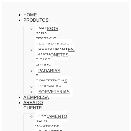
HOME
PRODUTOS
ARTIGOS
PARA
FESTAS E
DESCARTÁVEIS
RESTAURANTES,
LANCHONETES
E FAST
FOODS
PADARIAS
E
CONFEITARIAS
DOCERIAS
SORVETERIAS
A EMPRESA
AREA DO
CLIENTE
ORÇAMENTO
PELO
WHATSAPP