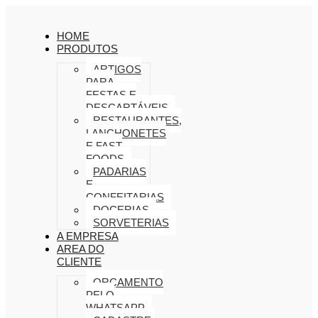
HOME
PRODUTOS
ARTIGOS
PARA
FESTAS E
DESCARTÁVEIS
RESTAURANTES,
LANCHONETES
E FAST
FOODS
PADARIAS
E
CONFEITARIAS
DOCERIAS
SORVETERIAS
A EMPRESA
AREA DO
CLIENTE
ORÇAMENTO
PELO
WHATSAPP