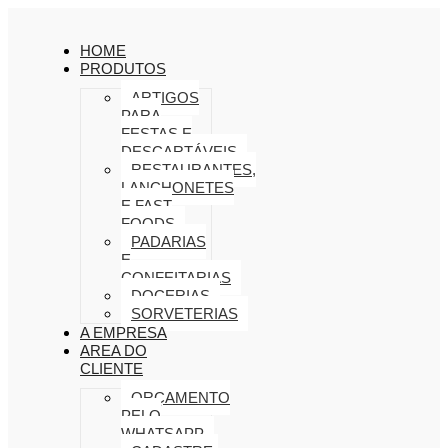
HOME
PRODUTOS
ARTIGOS
PARA
FESTAS E
DESCARTÁVEIS
RESTAURANTES,
LANCHONETES
E FAST
FOODS
PADARIAS
E
CONFEITARIAS
DOCERIAS
SORVETERIAS
A EMPRESA
AREA DO
CLIENTE
ORÇAMENTO
PELO
WHATSAPP