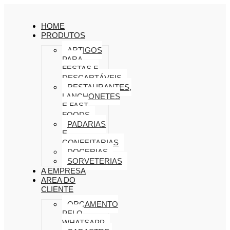
HOME
PRODUTOS
ARTIGOS
PARA
FESTAS E
DESCARTÁVEIS
RESTAURANTES,
LANCHONETES
E FAST
FOODS
PADARIAS
E
CONFEITARIAS
DOCERIAS
SORVETERIAS
A EMPRESA
AREA DO
CLIENTE
ORÇAMENTO
PELO
WHATSAPP