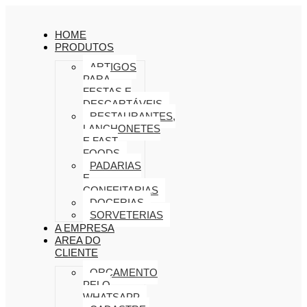
HOME
PRODUTOS
ARTIGOS
PARA
FESTAS E
DESCARTÁVEIS
RESTAURANTES,
LANCHONETES
E FAST
FOODS
PADARIAS
E
CONFEITARIAS
DOCERIAS
SORVETERIAS
A EMPRESA
AREA DO
CLIENTE
ORÇAMENTO
PELO
WHATSAPP