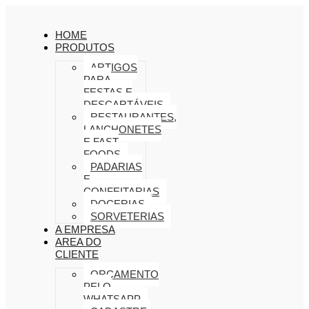
HOME
PRODUTOS
ARTIGOS
PARA
FESTAS E
DESCARTÁVEIS
RESTAURANTES,
LANCHONETES
E FAST
FOODS
PADARIAS
E
CONFEITARIAS
DOCERIAS
SORVETERIAS
A EMPRESA
AREA DO
CLIENTE
ORÇAMENTO
PELO
WHATSAPP