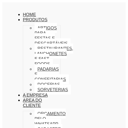
HOME
PRODUTOS
ARTIGOS
PARA
FESTAS E
DESCARTÁVEIS
RESTAURANTES,
LANCHONETES
E FAST
FOODS
PADARIAS
E
CONFEITARIAS
DOCERIAS
SORVETERIAS
A EMPRESA
AREA DO
CLIENTE
ORÇAMENTO
PELO
WHATSAPP