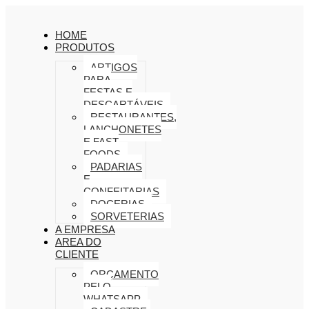
HOME
PRODUTOS
ARTIGOS
PARA
FESTAS E
DESCARTÁVEIS
RESTAURANTES,
LANCHONETES
E FAST
FOODS
PADARIAS
E
CONFEITARIAS
DOCERIAS
SORVETERIAS
A EMPRESA
AREA DO
CLIENTE
ORÇAMENTO
PELO
WHATSAPP