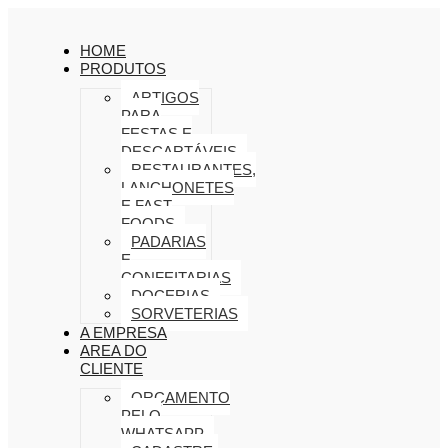
HOME
PRODUTOS
ARTIGOS
PARA
FESTAS E
DESCARTÁVEIS
RESTAURANTES,
LANCHONETES
E FAST
FOODS
PADARIAS
E
CONFEITARIAS
DOCERIAS
SORVETERIAS
A EMPRESA
AREA DO
CLIENTE
ORÇAMENTO
PELO
WHATSAPP