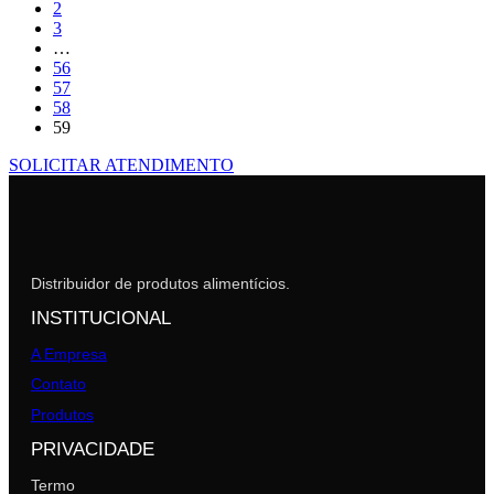
2
3
…
56
57
58
59
SOLICITAR ATENDIMENTO
Distribuidor de produtos alimentícios.
INSTITUCIONAL
A Empresa
Contato
Produtos
PRIVACIDADE
Termo