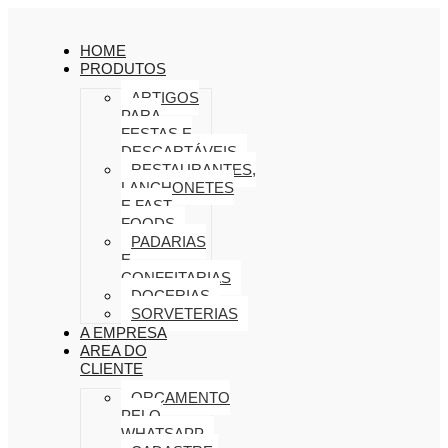
HOME
PRODUTOS
ARTIGOS
PARA
FESTAS E
DESCARTÁVEIS
RESTAURANTES,
LANCHONETES
E FAST
FOODS
PADARIAS
E
CONFEITARIAS
DOCERIAS
SORVETERIAS
A EMPRESA
AREA DO
CLIENTE
ORÇAMENTO
PELO
WHATSAPP