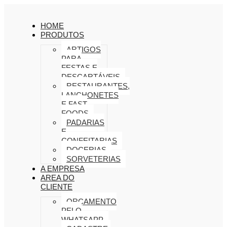
HOME
PRODUTOS
ARTIGOS
PARA
FESTAS E
DESCARTÁVEIS
RESTAURANTES,
LANCHONETES
E FAST
FOODS
PADARIAS
E
CONFEITARIAS
DOCERIAS
SORVETERIAS
A EMPRESA
AREA DO
CLIENTE
ORÇAMENTO
PELO
WHATSAPP